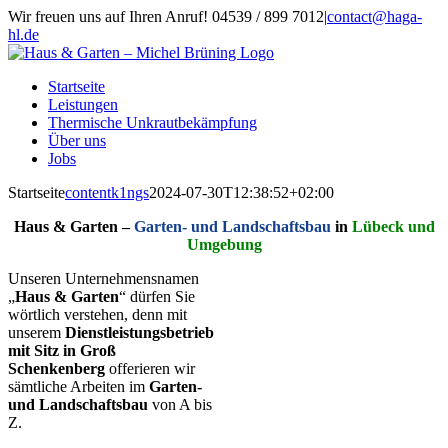
Zum
Wir freuen uns auf Ihren Anruf! 04539 / 899 7012
|
contact@haga-
Inhalt
hl.de
springen
Facebook
Instagram
Startseite
Leistungen
Thermische Unkrautbekämpfung
Über uns
Jobs
Startseite
contentk1ngs
2024-07-30T12:38:52+02:00
Haus & Garten –
Garten- und Landschaftsbau
in
Lübeck und
Umgebung
Unseren Unternehmensnamen
„
Haus & Garten
“ dürfen Sie
wörtlich verstehen, denn mit
unserem
Dienstleistungsbetrieb
mit Sitz in Groß
Schenkenberg
offerieren wir
sämtliche Arbeiten im
Garten-
und Landschaftsbau
von A bis
Z.