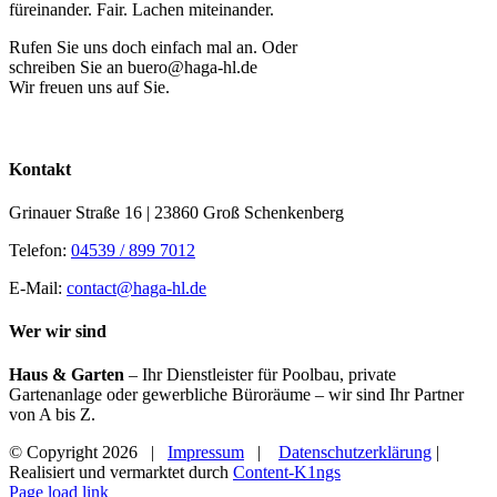
füreinander. Fair. Lachen miteinander.
Rufen Sie uns doch einfach mal an. Oder
schreiben Sie an buero@haga-hl.de
Wir freuen uns auf Sie.
Kontakt
Grinauer Straße 16 | 23860 Groß Schenkenberg
Telefon:
04539 / 899 7012
E-Mail:
contact@haga-hl.de
Wer wir sind
Haus & Garten
– Ihr Dienstleister für Poolbau, private
Gartenanlage oder gewerbliche Büroräume – wir sind Ihr Partner
von A bis Z.
© Copyright
2026 |
Impressum
|
Datenschutzerklärung
|
Realisiert und vermarktet durch
Content-K1ngs
Facebook
Instagram
Page load link