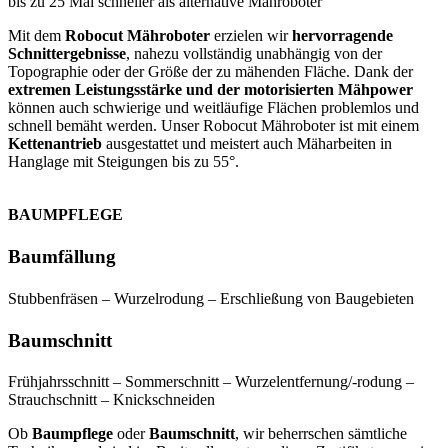
bis zu 25 Mal schneller als alternative Mähroboter
Mit dem
Robocut Mähroboter
erzielen wir
hervorragende
Schnittergebnisse
, nahezu vollständig unabhängig von der
Topographie oder der Größe der zu mähenden Fläche. Dank der
extremen Leistungsstärke und der motorisierten Mähpower
können auch schwierige und weitläufige Flächen problemlos und
schnell bemäht werden. Unser Robocut Mähroboter ist mit einem
Kettenantrieb
ausgestattet und meistert auch Mäharbeiten in
Hanglage mit Steigungen bis zu 55°.
BAUMPFLEGE
Baumfällung
Stubbenfräsen – Wurzelrodung – Erschließung von Baugebieten
Baumschnitt
Frühjahrsschnitt – Sommerschnitt – Wurzelentfernung/-rodung –
Strauchschnitt – Knickschneiden
Ob
Baumpflege
oder
Baumschnitt
, wir beherrschen sämtliche