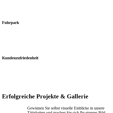
Wir halten
Auftragsabsprachen
und Termine
verbindlich ein.
Fuhrpark
Sämtliche Arbeiten
werden mithilfe von
Nutzfahrzeugen aus
unserem eigenen
Fuhrpark umgesetzt.
Kundenzufriedenheit
Wir geben Ihnen
nicht nur ein
Werteversprechen,
sondern auch eine
Zufriedenheitsgarantie.
Erfolgreiche Projekte & Gallerie
Gewinnen Sie selbst visuelle Einblicke in unsere
Tätigkeiten und machen Sie sich Ihr eigenes Bild