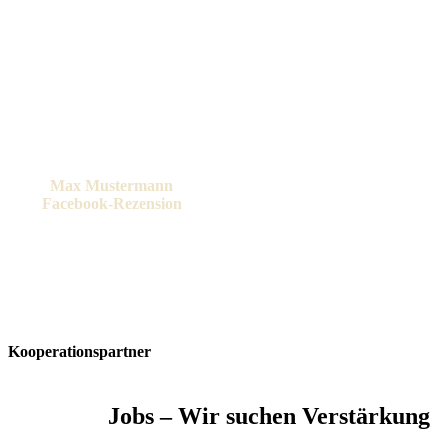
Garten so dankbar! Ich wurde
nicht nur hinsichtlich des
Wunsches, einen Swimmingpool
in meinem Garten zu
installieren, kompetent beraten,
die Profis der Firma haben auch
die Umsetzung nach meinen
Vorstellungen übernommen. 1A-
Arbeit!!!“
Max Mustermann
Facebook-Rezension
Kooperationspartner
Jobs – Wir suchen Verstärkung