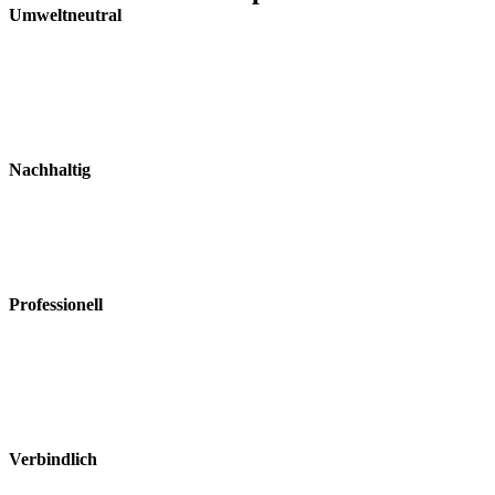
Umweltneutral
Wir setzen auf
ökologisch neutrale
oder
umweltverträgliche
Arbeitsmaterialien.
Nachhaltig
Verlassen Sie sich
auf eine sichere und
rechtskonforme
Abfallbeseitigung.
Professionell
Tätigkeiten werden
ausschließlich durch
erfahrenes und
geschultes Personal
ausgeführt.
Verbindlich