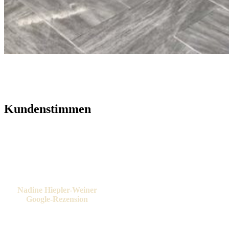
Kundenstimmen
„Schnell, flexibel und gut. Dazu
noch eine richtig gute Bearunt
mit vielen Ideen und hilfreichem
Fachwissen. Kann ich nur
empfehlen.“
Nadine Hiepler-Weiner
Google-Rezension
„Ich bin dem Team von Haus &